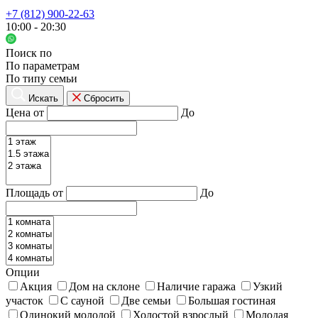
+7 (812) 900-22-63
10:00 - 20:30
Поиск по
По параметрам
По типу семьи
Искать
Сбросить
Цена от
До
Площадь от
До
Опции
Акция
Дом на склоне
Наличие гаража
Узкий
участок
С сауной
Две семьи
Большая гостиная
Одинокий молодой
Холостой взрослый
Молодая