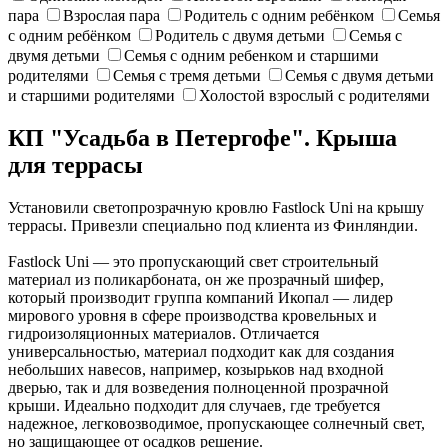
пара
Взрослая пара
Родитель с одним ребёнком
Семья
с одним ребёнком
Родитель с двумя детьми
Семья с
двумя детьми
Семья с одним ребенком и старшими
родителями
Семья с тремя детьми
Семья с двумя детьми
и старшими родителями
Холостой взрослый с родителями
КП "Усадьба в Петергофе". Крыша
для террасы
Установили светопрозрачную кровлю Fastlock Uni на крышу
террасы. Привезли специально под клиента из Финляндии.
Fastlock Uni — это пропускающий свет строительный
материал из поликарбоната, он же прозрачный шифер,
который производит группа компаний Икопал — лидер
мирового уровня в сфере производства кровельных и
гидроизоляционных материалов. Отличается
универсальностью, материал подходит как для создания
небольших навесов, например, козырьков над входной
дверью, так и для возведения полноценной прозрачной
крыши. Идеально подходит для случаев, где требуется
надежное, легковозводимое, пропускающее солнечный свет,
но защищающее от осадков решение.